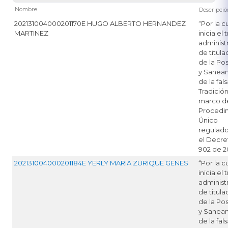
Nombre
Descripci
202131004000201170E HUGO ALBERTO HERNANDEZ
“Por la c
MARTINEZ
inicia el 
administ
de titula
de la Po
y Sanea
de la fal
Tradición
marco d
Procedi
Único
regulado
el Decre
902 de 2
202131004000201184E YERLY MARIA ZURIQUE GENES
“Por la c
inicia el 
administ
de titula
de la Po
y Sanea
de la fal